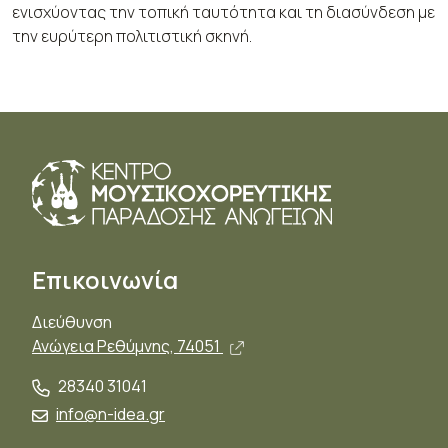
ενισχύοντας την τοπική ταυτότητα και τη διασύνδεση με
την ευρύτερη πολιτιστική σκηνή.
Επικοινωνία
Διεύθυνση
Άνοιγμα σε νέο παράθυρο,
Ανώγεια Ρεθύμνης, 74051
28340 31041
info@n-idea.gr