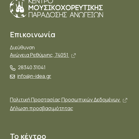
Επικοινωνία
Διεύθυνση
Άνοιγμα σε νέο παράθυρο,
Ανώγεια Ρεθύμνης, 74051
28340 31041
info@n-idea.gr
Άνοι
Πολιτική Προστασίας Προσωπικών Δεδομένων
Δήλωση προσβασιμότητας
Το κέντρο