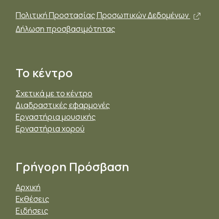
Άνοι
Πολιτική Προστασίας Προσωπικών Δεδομένων
Δήλωση προσβασιμότητας
Το κέντρο
Σχετικά με το κέντρο
Διαδραστικές εφαρμογές
Εργαστήρια μουσικής
Εργαστήρια χορού
Γρήγορη Πρόσβαση
Αρχική
Εκθέσεις
Ειδήσεις