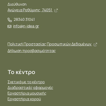
Διεύθυνση
Άνοιγμα σε νέο παράθυρο,
Ανώγεια Ρεθύμνης, 74051
28340 31041
info@n-idea.gr
Άνοι
Πολιτική Προστασίας Προσωπικών Δεδομένων
Δήλωση προσβασιμότητας
Το κέντρο
Σχετικά με το κέντρο
Διαδραστικές εφαρμογές
Εργαστήρια μουσικής
Εργαστήρια χορού